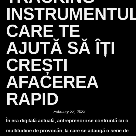
INSTRUMENTU
CARE TE
AJUTĂ SĂ ÎȚI
CREȘTI
AFACEREA
RAPID
February 22, 2023
În era digitală actuală, antreprenorii se confruntă cu o
multitudine de provocări, la care se adaugă o serie de