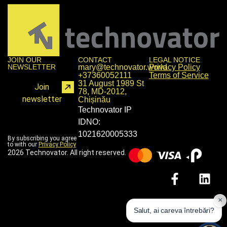
JOIN OUR
CONTACT
LEGAL NOTICE
NEWSLETTER
mary@technovator.world
Privacy Policy
+37360052111
Terms of Service
31 August 1989 St
Join
78, MD-2012,
newsletter
Chișinău
Technovator IP
IDNO:
1021620005333
By subscribing you agree
to with our
Privacy Policy
2026 Technovator. All right reserved.