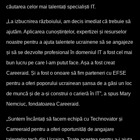
căutarea celor mai talentați specialiști IT.
„La izbucnirea războiului, am decis imediat că trebuie să
ajutăm. Aplicarea cunoștințelor, expertizei și resurselor
noastre pentru a ajuta talentele ucrainene să se angajeze
și să se dezvolte profesional în domeniul IT a fost cel mai
bun lucru pe care l-am putut face. Așa a fost creat
Careeraid. Și a fost o onoare să fim parteneri cu EFSE
pentru a oferi poporului ucrainean șansa de a găsi un loc
de muncă și de a-și construi o carieră în IT”, a spus Mary
Nemciuc, fondatoarea Careeraid.
„Suntem încântați să facem echipă cu Technovator și
Carreeraid pentru a oferi oportunități de angajare
talentelor tech din Ucraina. Toate acestea pentru a-i ajuta