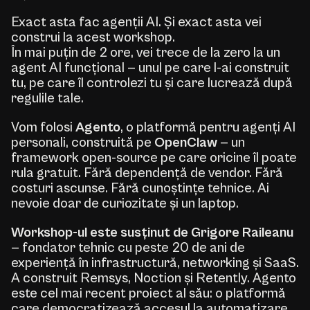
Exact asta fac agenții AI. Și exact asta vei
construi la acest workshop.
În mai puțin de 2 ore, vei trece de la zero la un
agent AI funcțional — unul pe care l-ai construit
tu, pe care îl controlezi tu și care lucrează după
regulile tale.
Vom folosi
Agento
, o platformă pentru agenți AI
personali, construită pe
OpenClaw
— un
framework open-source pe care oricine îl poate
rula gratuit. Fără dependență de vendor. Fără
costuri ascunse. Fără cunoștințe tehnice. Ai
nevoie doar de curiozitate și un laptop.
Workshop-ul este susținut de Grigore Raileanu
— fondator tehnic cu peste 20 de ani de
experiență în infrastructură, networking și SaaS.
A construit Remsys, Noction și Retently. Agento
este cel mai recent proiect al său: o platformă
care democratizează accesul la automatizare