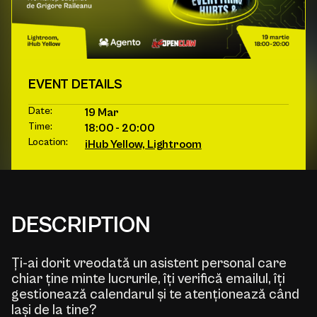
EVENT DETAILS
Date:
19 Mar
Time:
18:00 - 20:00
Location:
iHub Yellow, Lightroom
DESCRIPTION
Ți-ai dorit vreodată un asistent personal care
chiar ține minte lucrurile, îți verifică emailul, îți
gestionează calendarul și te atenționează când
lași de la tine?