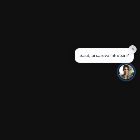
JOIN OUR
CONTACT
LEGAL NOTICE
NEWSLETTER
mary@technovator.world
Privacy Policy
+37360052111
Terms of Service