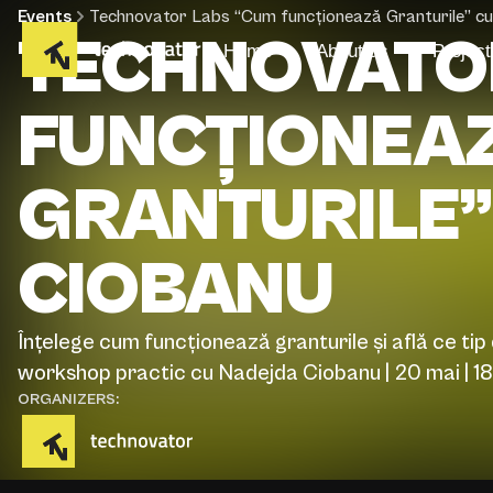
Events
Technovator Labs “Cum funcționează Granturile” c
TECHNOVATO
Home
About us
Project
FUNCȚIONEA
GRANTURILE”
CIOBANU
Înțelege cum funcționează granturile și află ce tip 
workshop practic cu Nadejda Ciobanu | 20 mai | 18
ORGANIZERS: