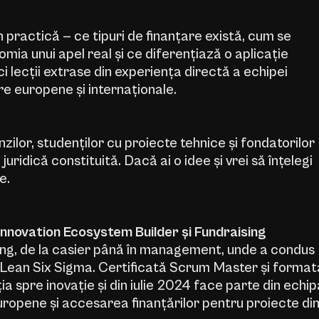
n practică — ce tipuri de finanțare există, cum se
omia unui apel real și ce diferențiază o aplicație
i lecții extrase din experiența directă a echipei
e europene și internaționale.
ilor, studenților cu proiecte tehnice și fondatorilor
uridică constituită. Dacă ai o idee și vrei să înțelegi
e.
Innovation Ecosystem Builder și Fundraising
king, de la casier până în management, unde a condus
e Lean Six Sigma. Certificată Scrum Master și format
 spre inovație și din iulie 2024 face parte din echip
opene și accesarea finanțărilor pentru proiecte di