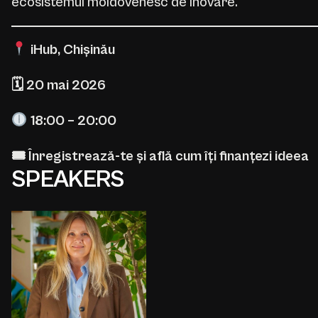
ecosistemul moldovenesc de inovare.
iHub, Chișinău
🗓 20 mai 2026
18:00 – 20:00
🎟 Înregistrează-te și află cum îți finanțezi ideea
SPEAKERS