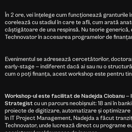
În 2 ore, vei înțelege cum funcționează granturile î
corelează cu stadiul în care te afli, cum arată anat
câștigătoare de una respinsă. Nu teorie generică, c
Technovator în accesarea programelor de finanțar
Evenimentul se adresează cercetătorilor, doctoranz
early-stage — indiferent dacă ai sau nu o structură j
cum o poți finanța, acest workshop este pentru tin
Workshop-ul este facilitat de Nadejda Ciobanu
—
Strategist
cu un parcurs neobișnuit: 18 ani în ban
proiecte de digitizare, automatizare și optimizar
în IT Project Management, Nadejda a făcut tranziția
Technovator, unde lucrează direct cu programe eur