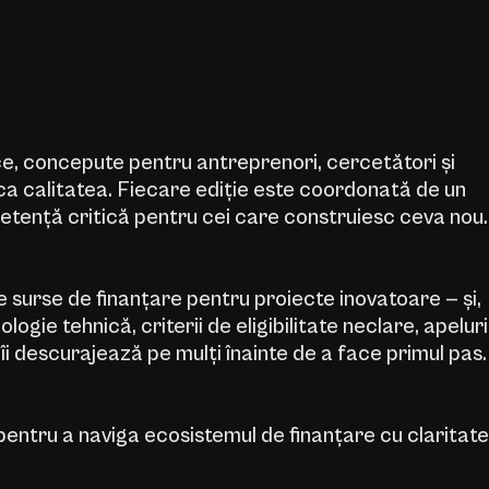
ce, concepute pentru antreprenori, cercetători și
ica calitatea. Fiecare ediție este coordonată de un
tență critică pentru cei care construiesc ceva nou.
e surse de finanțare pentru proiecte inovatoare — și,
ogie tehnică, criterii de eligibilitate neclare, apeluri
i descurajează pe mulți înainte de a face primul pas.
pentru a naviga ecosistemul de finanțare cu claritate