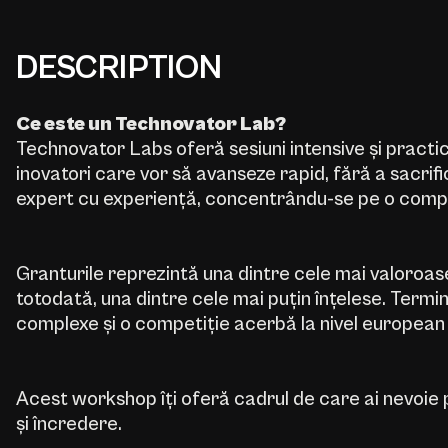
DESCRIPTION
Ce este un Technovator Lab?
Technovator Labs oferă sesiuni intensive și practi
inovatori care vor să avanseze rapid, fără a sacrif
expert cu experiență, concentrându-se pe o compe
Granturile reprezintă una dintre cele mai valoroas
totodată, una dintre cele mai puțin înțelese. Terminol
complexe și o competiție acerbă la nivel european î
Acest workshop îți oferă cadrul de care ai nevoie 
și încredere.