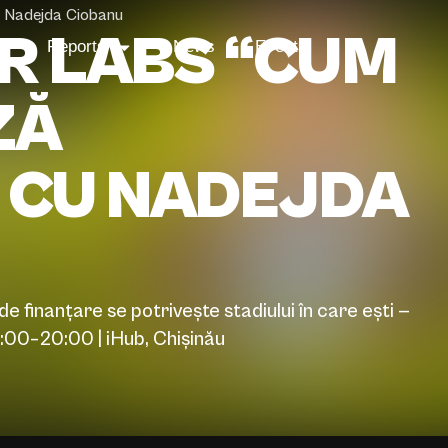
u Nadejda Ciobanu
R LABS “CUM
s
Reports
News
Events
ZĂ
 CU NADEJDA
de finanțare se potrivește stadiului în care ești —
:00–20:00 | iHub, Chișinău