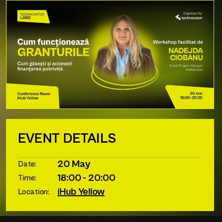
EVENT DETAILS
20 May
Date:
18:00 - 20:00
Time:
iHub Yellow
Location: