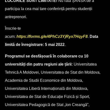
LOCURILE SUNT LIMITATE!
Nu rata ȘANSA de a
participa la cea mai tare conferință pentru studenții
antreprenori.
Înscrie-te
acum:
https://forms.gle/4PhCz3YjRyx7HqyF8
.
Data
limită de înregistrare: 5 mai 2022
.
Programul se desfășoară în colaborare cu 10
universități din patru regiuni ale țării:
Universitatea
Tehnică A Moldovei, Universitatea de Stat din Moldova,
Academia de Studii Economice din Moldova,
Universitatea Liberă Internațională din Moldova,
Universitatea de Stat de Educație Fizică și Sport,
Universitatea Pedagogică de Stat „Ion Creangă”,