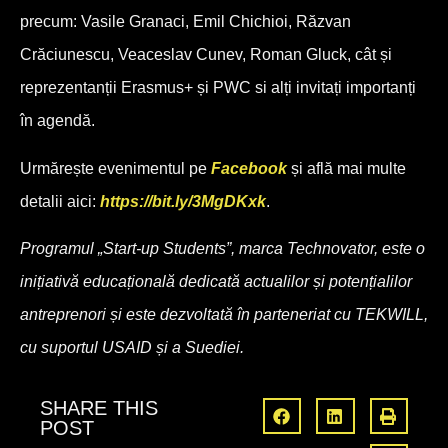
precum: Vasile Granaci, Emil Chichioi, Răzvan
Crăciunescu, Veaceslav Cunev, Roman Gluck, cât și
reprezentanții Erasmus+ și PWC si alți invitați importanți
în agendă.
Urmărește evenimentul pe
Facebook
și află mai multe
detalii aici:
https://bit.ly/3MgDKxk
.
Programul „Start-up Students”, marca Technovator, este o
inițiativă educațională dedicată actualilor și potențialilor
antreprenori și este dezvoltată în parteneriat cu TEKWILL,
cu suportul USAID și a Suediei.
SHARE THIS
POST