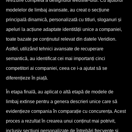
revizuire completă a designului website-ului. Cu ajutorul
modelelor de limbaj avansate, au creat o secțiune
principală dinamică, personalizată cu titluri, sloganuri și
apeluri la acțiune adaptate identității unice a companiei,
toate bazate pe conținutul relevat din datele Veridion.
Astfel, utilizând tehnici avansate de recuperare
semantică, au identificat cei mai importanți cinci
competitori ai companiei, ceea ce i-a ajutat să se
diferențieze în piață.
În etapa finală, au aplicat o altă etapă de modele de
limbaj extinse pentru a genera descrieri unice care să
evidențieze compania în comparație cu concurența. Acest
proces a rezultat în crearea unui conținut mai potrivit,
inclusiv secțiuni personalizate de întrebări frecvente și