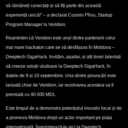
să rămâneți conectați și să fiți parte din această
experiență unică!” – a declarat Cosmin Pîrvu, Startup
Program Manager la Veridion.
Reamintim că Veridion este unul dintre partenerii celui
mai mare hackaton care se vă desfășura în Moldova –
Deeptech GigaHack. Invităm, așadar, și alți tineri talentați
să creeze soluții uluitoare la Deeptech GigaHack, în
datele de 9 și 10 septembrie. Una dintre provocări este
lansată chiar de Veridion, iar rezolvarea acesteia va fi
premiată cu 40 000 MDL.
Este timpul de a demonstra potențialul inovativ local și de
a promova Moldova drept un actor important pe piața
internațională. Înregistrează-te aici la Deeptech