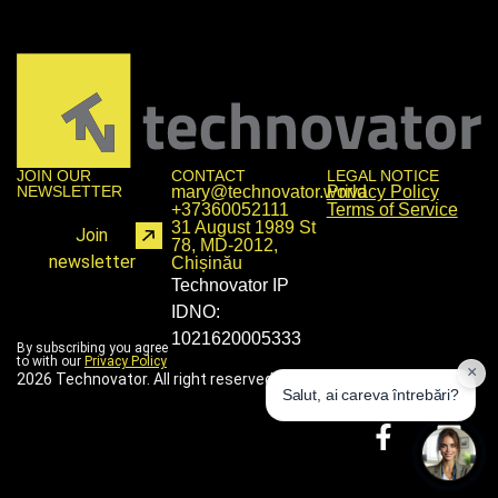
JOIN OUR
CONTACT
LEGAL NOTICE
NEWSLETTER
mary@technovator.world
Privacy Policy
+37360052111
Terms of Service
31 August 1989 St
Join
78, MD-2012,
newsletter
Chișinău
Technovator IP
IDNO:
1021620005333
By subscribing you agree
to with our
Privacy Policy
2026 Technovator. All right reserved.