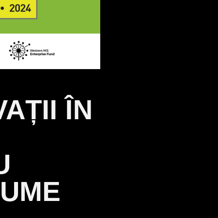
ȚII ÎN
U
GUME