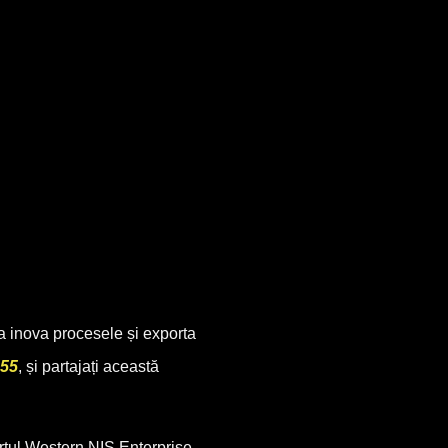
a inova procesele și exporta
455
, și partajați această
rtul Western NIS Enterprise