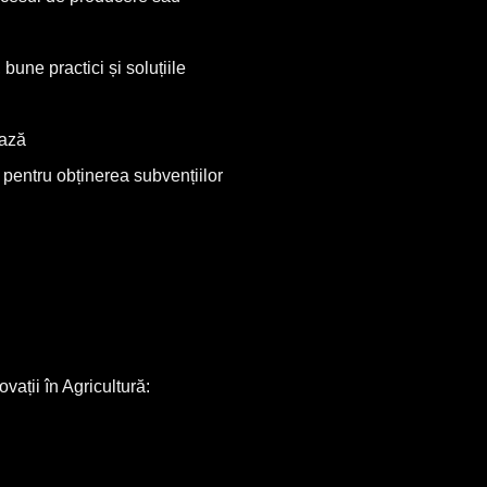
bune practici și soluțiile
ează
il pentru obținerea subvențiilor
vații în Agricultură: