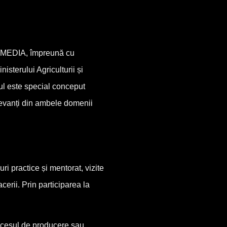
GROMEDIA, împreună cu
sterului Agriculturii și
mul este special conceput
elevanți din ambele domenii
ri practice și mentorat, vizite
cerii. Prin participarea la
procesul de producere sau