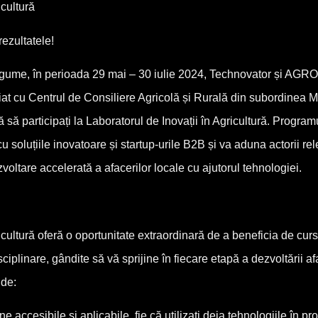
icultură
ezultatele!
legume, în perioada 29 mai – 30 iulie 2024, Technovator și A
t cu Centrul de Consiliere Agricolă și Rurală din subordinea Mini
tă să participați la Laboratorul de Inovații în Agricultură. Progra
u soluțiile inovatoare și startup-urile B2B și va aduna actorii r
voltare accelerată a afacerilor locale cu ajutorul tehnologiei.
icultură oferă o oportunitate extraordinară de a beneficia de cursu
ciplinare, gândite să vă sprijine în fiecare etapă a dezvoltării afa
 de:
ine accesibile și aplicabile, fie că utilizați deja tehnologiile în 