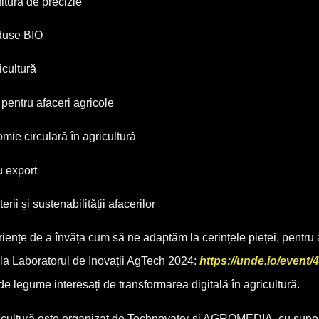
ltura de precizie
oduse BIO
icultură
 pentru afaceri agricole
mie circulară în agricultură
u export
rii și sustenabilității afacerilor
nțe de a învăța cum să ne adaptăm la cerințele pieței, pentru 
m la Laboratorul de Inovații AgTech 2024:
https://unde.io/event/
 de legume interesați de transformarea digitală în agricultură.
gricultură este organizat de Technovator și AGROMEDIA, cu supo