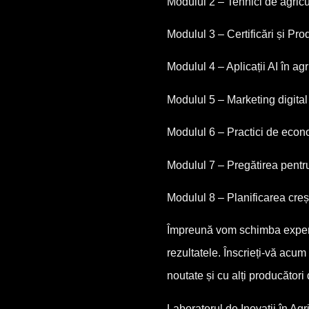
Modulul 2 – Tehnici de agricu
Modulul 3 – Certificări și Pr
Modulul 4 – Aplicații AI în agr
Modulul 5 – Marketing digital
Modulul 6 – Practici de econo
Modulul 7 – Pregătirea pentr
Modulul 8 – Planificarea crește
Împreună vom schimba experie
rezultatele. Înscrieți-vă acu
noutate și cu alți producători
Laboratorul de Inovații în A