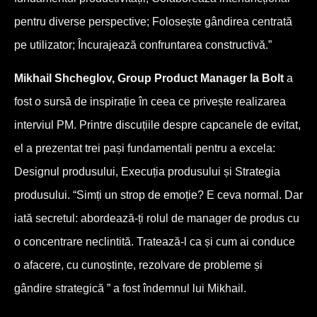
pentru diverse perspective; Folosește gândirea centrată
pe utilizator; Încurajează confruntarea constructivă.”
Mikhail Shcheglov, Group Product Manager la Bolt
a
fost o sursă de inspirație în ceea ce privește realizarea
interviul PM. Printre discuțiile despre capcanele de evitat,
el a prezentat trei pași fundamentali pentru a excela:
Designul produsului, Execuția produsului și Strategia
produsului. “Simți un strop de emoție? E ceva normal. Dar
iată secretul: abordează-ți rolul de manager de produs cu
o concentrare neclintită. Tratează-l ca și cum ai conduce
o afacere, cu cunoștințe, rezolvare de probleme și
gândire strategică ” a fost îndemnul lui Mikhail.