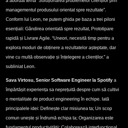
a abordat tema “Soluționarea problemelor clienților prin
managementul produsului orientat spre rezultate”.
Conform lui Leon, ne putem ghida pe baza a trei piloni
esențiali: Gândirea orientată spre rezultat, Prototipare
rapidă și Livrare Agile. “Uneori, necesită timp pentru a
explora moduri de obținere a rezultatelor așteptate, dar
vine cu multă observație și înțelegere a clienților.” a
subliniat Leon.
Sava Virtosu, Senior Software Engineer la Spotify
a
împărtășit experiența sa neprețuită despre cum să cultivi
o mentalitate de product engineering în echipe. Iată
principalele idei: Definește clar misiunea ta; Un scop
comun unește și îndrumă echipa ta; Organizarea este
fundamentul productivității; Colaborează interfuncțional