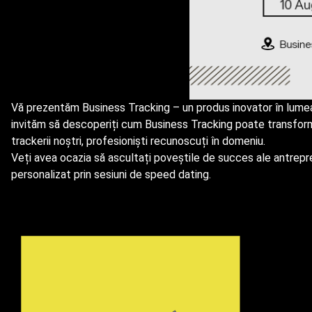
Vă prezentăm Business Tracking – un produs inovator în lumea s
invităm să descoperiți cum Business Tracking poate transform
trackerii noștri, profesioniști recunoscuți în domeniu.
Veți avea ocazia să ascultați poveștile de succes ale antrepren
personalizat prin sesiuni de speed dating.