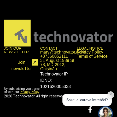
JOIN OUR
CONTACT
LEGAL NOTICE
NEWSLETTER
mary@technovator.world
Privacy Policy
+37360052111
Terms of Service
31 August 1989 St
Join
78, MD-2012,
newsletter
Chișinău
Technovator IP
IDNO:
1021620005333
By subscribing you agree
to with our
Privacy Policy
2026 Technovator. All right reserved.