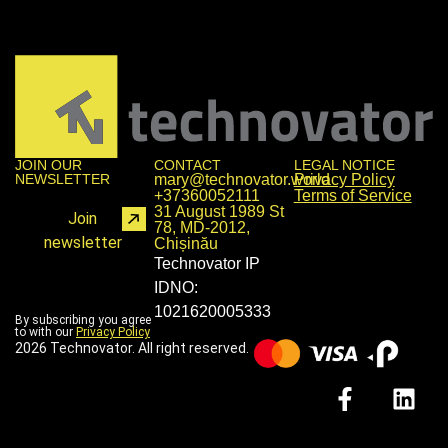
JOIN OUR
CONTACT
LEGAL NOTICE
NEWSLETTER
mary@technovator.world
Privacy Policy
+37360052111
Terms of Service
31 August 1989 St
Join
78, MD-2012,
newsletter
Chișinău
Technovator IP
IDNO:
1021620005333
By subscribing you agree
to with our
Privacy Policy
2026 Technovator. All right reserved.